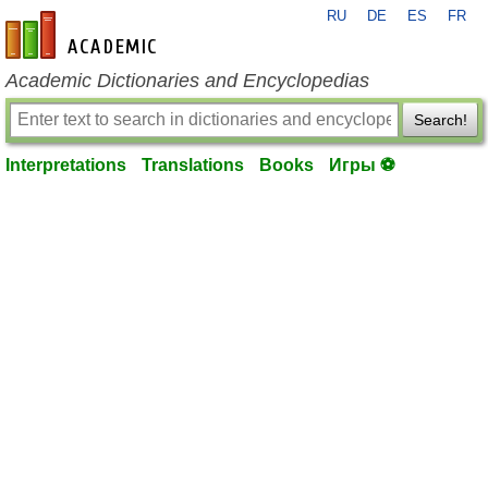
RU
DE
ES
FR
en-academic.com
Academic Dictionaries and Encyclopedias
Search!
Interpretations
Translations
Books
Игры ⚽