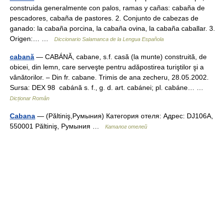
construida generalmente con palos, ramas y cañas: cabaña de
pescadores, cabaña de pastores. 2. Conjunto de cabezas de
ganado: la cabaña porcina, la cabaña ovina, la cabaña caballar. 3.
Origen:… …
Diccionario Salamanca de la Lengua Española
cabană
— CABÁNĂ, cabane, s.f. casă (la munte) construită, de
obicei, din lemn, care serveşte pentru adăpostirea turiştilor şi a
vânătorilor. – Din fr. cabane. Trimis de ana zecheru, 28.05.2002.
Sursa: DEX 98 cabánă s. f., g. d. art. cabánei; pl. cabáne… …
Dicționar Român
Cabana
— (Păltiniş,Румыния) Категория отеля: Адрес: DJ106A,
550001 Păltiniş, Румыния …
Каталог отелей