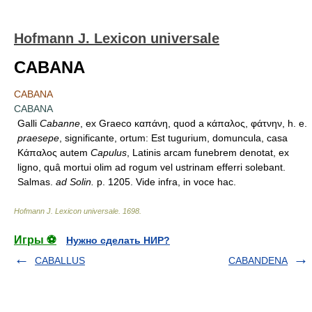
Hofmann J. Lexicon universale
CABANA
CABANA
CABANA
Galli
Cabanne
, ex Graeco καπάνη, quod a κάπαλος, φάτνην, h. e.
praesepe
, significante, ortum: Est tugurium, domuncula, casa
Κάπαλος autem
Capulus
, Latinis arcam funebrem denotat, ex
ligno, quâ mortui olim ad rogum vel ustrinam efferri solebant.
Salmas.
ad Solin.
p. 1205. Vide infra, in voce hac.
Hofmann J. Lexicon universale
.
1698
.
Игры ⚽
Нужно сделать НИР?
CABALLUS
CABANDENA