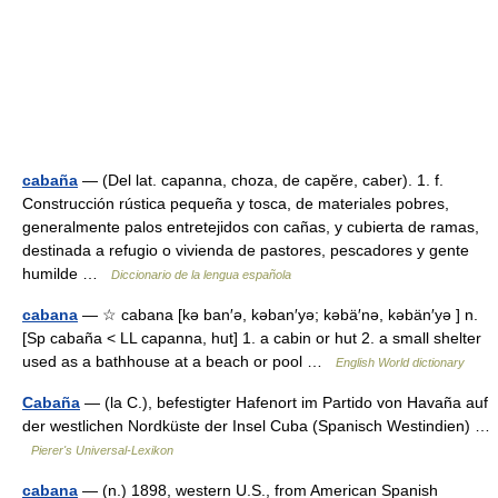
cabaña
— (Del lat. capanna, choza, de capĕre, caber). 1. f.
Construcción rústica pequeña y tosca, de materiales pobres,
generalmente palos entretejidos con cañas, y cubierta de ramas,
destinada a refugio o vivienda de pastores, pescadores y gente
humilde …
Diccionario de la lengua española
cabana
— ☆ cabana [kə ban′ə, kəban′yə; kəbä′nə, kəbän′yə ] n.
[Sp cabaña < LL capanna, hut] 1. a cabin or hut 2. a small shelter
used as a bathhouse at a beach or pool …
English World dictionary
Cabaña
— (la C.), befestigter Hafenort im Partido von Havaña auf
der westlichen Nordküste der Insel Cuba (Spanisch Westindien) …
Pierer's Universal-Lexikon
cabana
— (n.) 1898, western U.S., from American Spanish